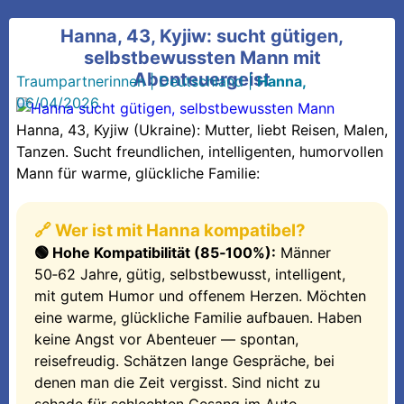
Hanna, 43, Kyjiw: sucht gütigen,
selbstbewussten Mann mit
Abenteuergeist
Traumpartnerinnen
|
Deutschland
|
Hanna,
06/04/2026
Hanna, 43, Kyjiw (Ukraine): Mutter, liebt Reisen, Malen,
Tanzen. Sucht freundlichen, intelligenten, humorvollen
Mann für warme, glückliche Familie:
🔗 Wer ist mit Hanna kompatibel?
🟢 Hohe Kompatibilität (85‑100%):
Männer
50‑62 Jahre, gütig, selbstbewusst, intelligent,
mit gutem Humor und offenem Herzen. Möchten
eine warme, glückliche Familie aufbauen. Haben
keine Angst vor Abenteuer — spontan,
reisefreudig. Schätzen lange Gespräche, bei
denen man die Zeit vergisst. Sind nicht zu